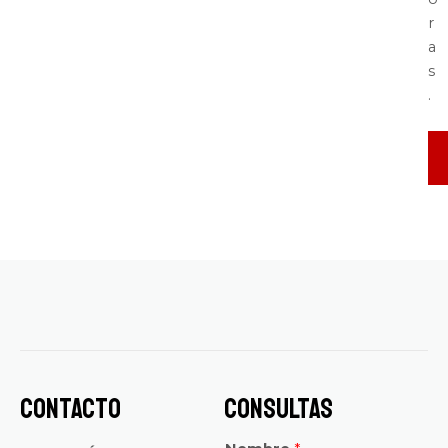
r
a
s
.
Contacto
Consultas